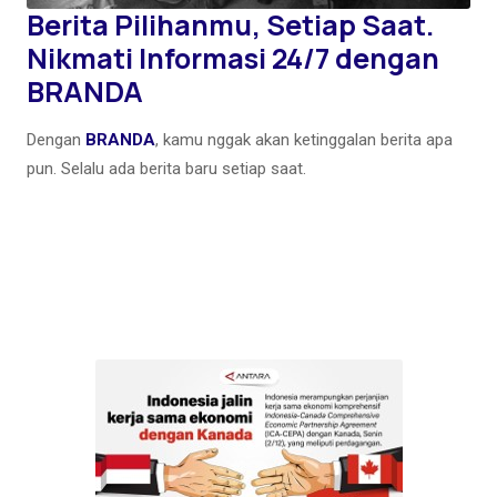
Berita Pilihanmu, Setiap Saat.
Nikmati Informasi 24/7 dengan
BRANDA
Dengan
BRANDA
, kamu nggak akan ketinggalan berita apa
pun. Selalu ada berita baru setiap saat.