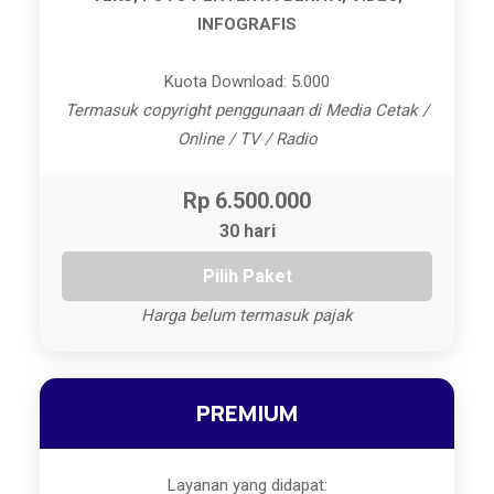
INFOGRAFIS
Kuota Download: 5.000
Termasuk copyright penggunaan di Media Cetak /
Online / TV / Radio
Rp 6.500.000
30 hari
Pilih Paket
Harga belum termasuk pajak
PREMIUM
Layanan yang didapat: