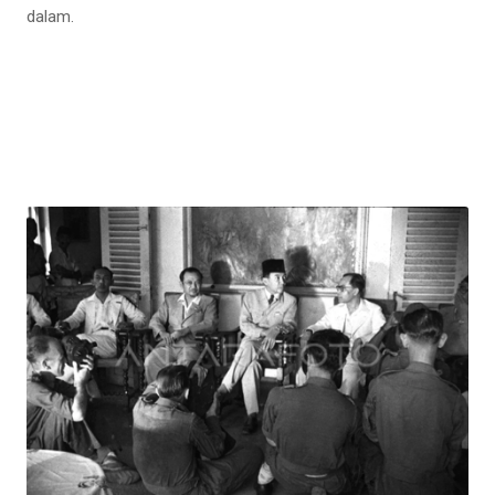
dalam.