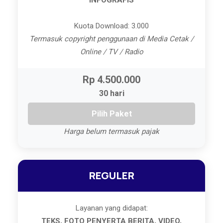
Kuota Download: 3.000
Termasuk copyright penggunaan di Media Cetak /
Online / TV / Radio
Rp 4.500.000
30 hari
Pilih Paket
Harga belum termasuk pajak
REGULER
Layanan yang didapat:
TEKS, FOTO PENYERTA BERITA, VIDEO,