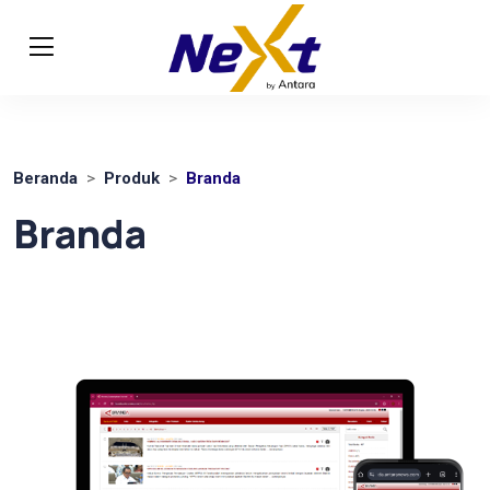
Beranda
>
Produk
>
Branda
Branda