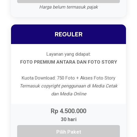
Harga belum termasuk pajak
REGULER
Layanan yang didapat:
FOTO PREMIUM ANTARA DAN FOTO STORY
Kuota Download: 750 Foto + Akses Foto Story
Termasuk copyright penggunaan di Media Cetak
dan Media Online
Rp 4.500.000
30 hari
Pilih Paket