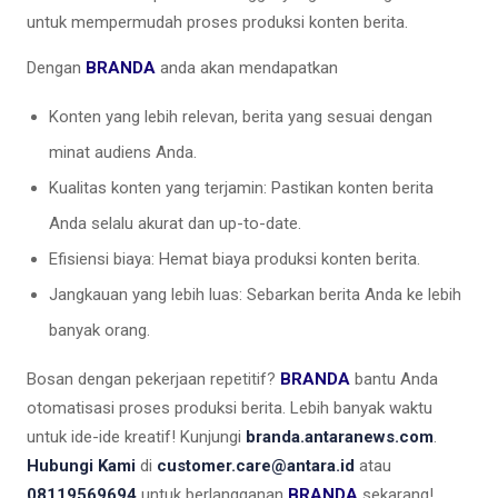
untuk mempermudah proses produksi konten berita.
Dengan
BRANDA
anda akan mendapatkan
Konten yang lebih relevan, berita yang sesuai dengan
minat audiens Anda.
Kualitas konten yang terjamin: Pastikan konten berita
Anda selalu akurat dan up-to-date.
Efisiensi biaya: Hemat biaya produksi konten berita.
Jangkauan yang lebih luas: Sebarkan berita Anda ke lebih
banyak orang.
Bosan dengan pekerjaan repetitif?
BRANDA
bantu Anda
otomatisasi proses produksi berita. Lebih banyak waktu
untuk ide-ide kreatif! Kunjungi
branda.antaranews.com
.
Hubungi Kami
di
customer.care@antara.id
atau
08119569694
untuk berlangganan
BRANDA
sekarang!