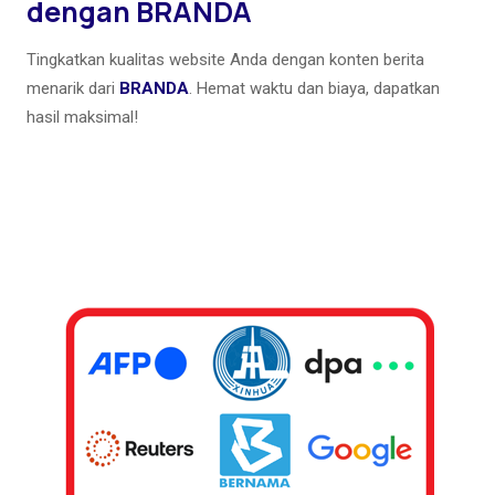
dengan BRANDA
Tingkatkan kualitas website Anda dengan konten berita
menarik dari
BRANDA
. Hemat waktu dan biaya, dapatkan
hasil maksimal!