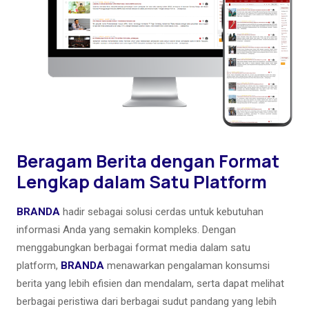
Beragam Berita dengan Format
Lengkap dalam Satu Platform
BRANDA
hadir sebagai solusi cerdas untuk kebutuhan
informasi Anda yang semakin kompleks. Dengan
menggabungkan berbagai format media dalam satu
platform,
BRANDA
menawarkan pengalaman konsumsi
berita yang lebih efisien dan mendalam, serta dapat melihat
berbagai peristiwa dari berbagai sudut pandang yang lebih