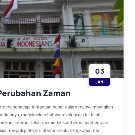
03
JAN
n Perubahan Zaman
alisme menghadapi tantangan besar dalam menyeimbangkan
rkannya, menekankan bahwa revolusi digital telah
nifikan. Internet telah memindahkan fokus pemberitaan
sosial menjadi platform utama untuk mengkonsumsi