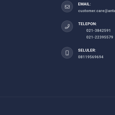
EMAIL:
customer.care@anta
TELEPON:
021-3842591
021-22395579
SELULER:
08119569694