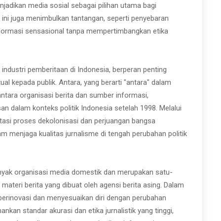
jadikan media sosial sebagai pilihan utama bagi
ini juga menimbulkan tantangan, seperti penyebaran
informasi sensasional tanpa mempertimbangkan etika
dustri pemberitaan di Indonesia, berperan penting
l kepada publik. Antara, yang berarti "antara" dalam
ntara organisasi berita dan sumber informasi,
n dalam konteks politik Indonesia setelah 1998. Melalui
tasi proses dekolonisasi dan perjuangan bangsa
m menjaga kualitas jurnalisme di tengah perubahan politik
anyak organisasi media domestik dan merupakan satu-
materi berita yang dibuat oleh agensi berita asing. Dalam
us berinovasi dan menyesuaikan diri dengan perubahan
kan standar akurasi dan etika jurnalistik yang tinggi,