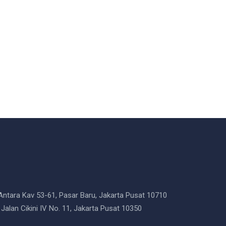
 Antara Kav 53-61, Pasar Baru, Jakarta Pusat 10710
 Jalan Cikini IV No. 11, Jakarta Pusat 10350